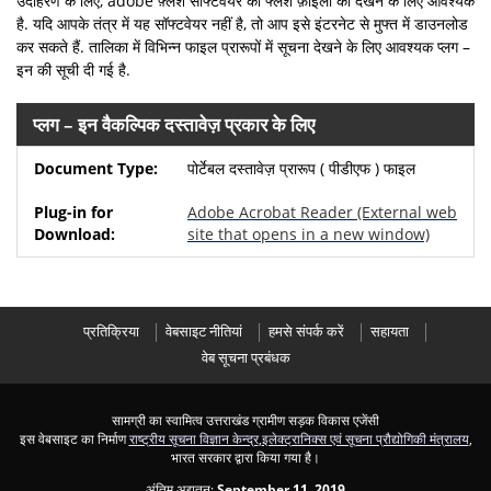
उदाहरण के लिए, adobe फ़्लैश सॉफ्टवेयर को फ्लैश फ़ाइलों को देखने के लिए आवश्यक
है. यदि आपके तंत्र में यह सॉफ्टवेयर नहीं है, तो आप इसे इंटरनेट से मुफ्त में डाउनलोड
कर सकते हैं. तालिका में विभिन्न फाइल प्रारूपों में सूचना देखने के लिए आवश्यक प्लग –
इन की सूची दी गई है.
प्लग – इन वैकल्पिक दस्तावेज़ प्रकार के लिए
पोर्टेबल दस्तावेज़ प्रारूप ( पीडीएफ ) फाइल
Adobe Acrobat Reader
(External web
site that opens in a new window)
प्रतिक्रिया
वेबसाइट नीतियां
हमसे संपर्क करें
सहायता
वेब सूचना प्रबंधक
सामग्री का स्वामित्व उत्तराखंड ग्रामीण सड़क विकास एजेंसी
इस वेबसाइट का निर्माण
राष्ट्रीय सूचना विज्ञान केन्द्र
,
इलेक्ट्रानिक्स एवं सूचना प्रौद्योगिकी मंत्रालय
,
भारत सरकार द्वारा किया गया है।
अंतिम अद्यतन:
September 11, 2019