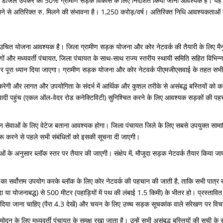
र, डीजल उपकर का 50% ग्रामीण सड़क विकास के लिए निर्देशित किया जाना आवश्यक है। यह प
से अतिरिक्त रु. मिलने की संभावना है। 1,250 करोड़/वर्ष। अतिरिक्त निधि आवश्यकताओं को 
िए उचित योजना आवश्यक है। जिला ग्रामीण सड़क योजना और कोर नेटवर्क की तैयारी के लिए मैनुअल को 
 और मध्यवर्ती पंचायत, जिला पंचायत के साथ-साथ राज्य स्तरीय स्थायी समिति सहित विभिन्न ए
न पर पूरा ध्यान दिया जाएगा। ग्रामीण सड़क योजना और कोर नेटवर्क पीएमजीएसवाई के तहत सभी
त करेगी और लागत और उपयोगिता के संदर्भ में आर्थिक और कुशल तरीके से असंबद्ध बस्तियों को क
ादी पहुंच (एकल ऑल-वेदर रोड कनेक्टिविटी) सुनिश्चित करने के लिए आवश्यक सड़कों की पहच
 सेवाओं के लिए वेटेज बताना आवश्यक होगा। जिला पंचायत जिले के लिए सबसे उपयुक्त सामाजिक-आ
ुरू करने से पहले सभी संबंधितों को इसकी सूचना दी जाएगी।
ाओं के अनुसार ब्लॉक स्तर पर तैयार की जाएगी। संक्षेप में, मौजूदा सड़क नेटवर्क तैयार किया 
का सर्वोत्तम उपयोग करके ब्लॉक के लिए कोर नेटवर्क की पहचान की जाती है, ताकि सभी पात्र ब
ा योजनाबद्ध) से 500 मीटर (पहाड़ियों में पथ की लंबाई 1.5 किमी) के भीतर हो। प्रस्तावित स
्व दिया जाना चाहिए (पैरा 4.3 देखें) और चयन के लिए उच्च सड़क सूचकांक वाले संरेखण पर वि
ोदन के लिए मध्यवर्ती पंचायत के समक्ष रखा जाता है। उन्हें सभी असंबद्ध बस्तियों की सूची क